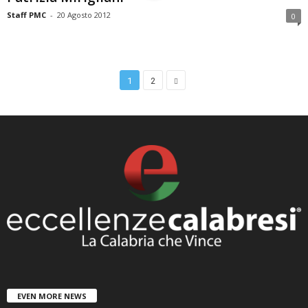
Staff PMC
-
20 Agosto 2012
0
1
2
EVEN MORE NEWS