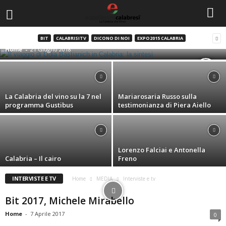
Lidia Bastianich in Calabria: la sintesi
BIT
CALABRISITV
DICONO DI NOI
EXPO2015 CALABRIA
Home
-
21 Giugno 2018
La Calabria del vino su la 7 nel
Mariarosaria Russo sulla
programma Gustibus
testimonianza di Piera Aiello
Lorenzo Falciai e Antonella
Calabria – Il cairo
Freno
INTERVISTE E TV
Home
MEDIA
Interviste e tv
Bit 2017, Michele Mirabello
Home
-
7 Aprile 2017
0