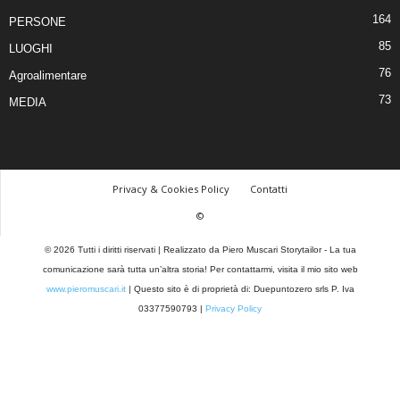
164
PERSONE
85
LUOGHI
76
Agroalimentare
73
MEDIA
Privacy & Cookies Policy
Contatti
©
© 2026 Tutti i diritti riservati | Realizzato da Piero Muscari Storytailor - La tua
comunicazione sarà tutta un’altra storia! Per contattarmi, visita il mio sito web
www.pieromuscari.it
| Questo sito è di proprietà di: Duepuntozero srls P. Iva
03377590793 |
Privacy Policy