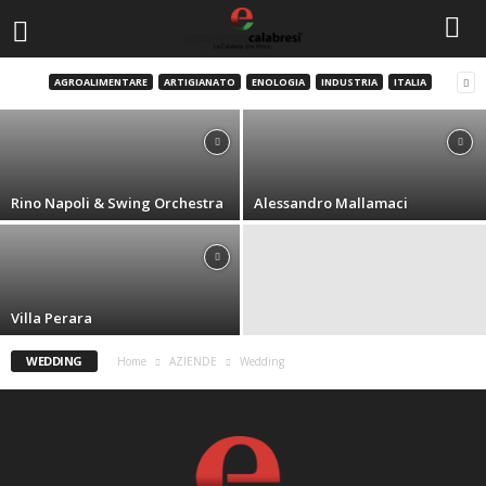
Nero Oro Auto
AGROALIMENTARE
ARTIGIANATO
ENOLOGIA
INDUSTRIA
ITALIA
Staff PMC
-
26 Agosto 2013
Rino Napoli & Swing Orchestra
Alessandro Mallamaci
Villa Perara
WEDDING
Home
AZIENDE
Wedding