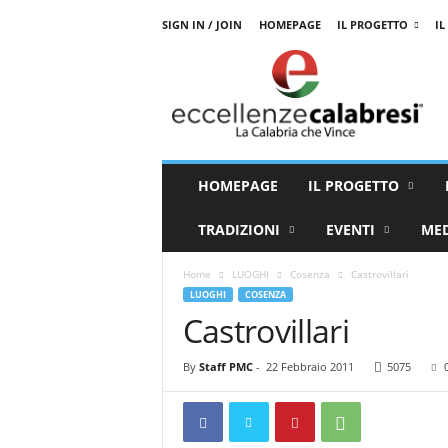
SIGN IN / JOIN
HOMEPAGE
IL PROGETTO
IL
E
c
c
e
l
l
e
HOMEPAGE
IL PROGETTO
n
z
TRADIZIONI
EVENTI
ME
e
C
Home
LUOGHI
Cosenza
Castrovillari
a
LUOGHI
COSENZA
l
Castrovillari
a
b
r
By
Staff PMC
-
22 Febbraio 2011
5075
e
s
i