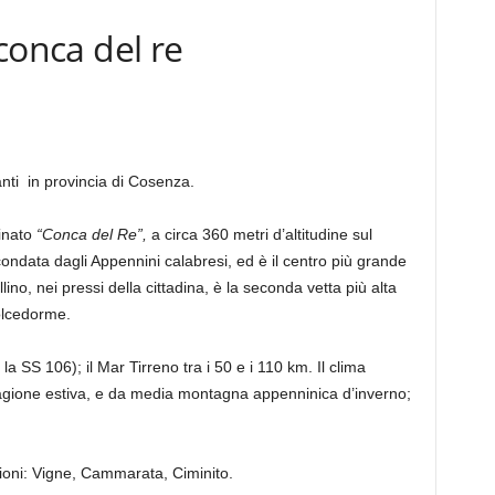
 conca del re
nti in provincia di Cosenza.
inato
“Conca del Re”,
a circa 360 metri d’altitudine sul
ondata dagli Appennini calabresi, ed è il centro più grande
ino, nei pressi della cittadina, è la seconda vetta più alta
olcedorme.
la SS 106); il Mar Tirreno tra i 50 e i 110 km. Il clima
tagione estiva, e da media montagna appenninica d’inverno;
azioni: Vigne, Cammarata, Ciminito.