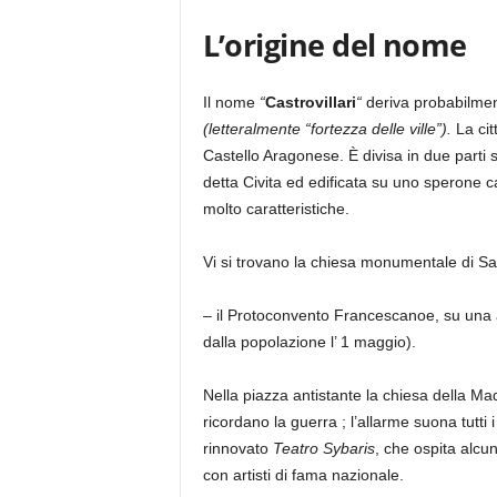
L’origine del nome
Il nome
“
Castrovillari
“
deriva probabilment
(letteralmente
“fortezza delle ville”).
La cit
Castello Aragonese. È divisa in due parti 
detta Civita ed edificata su uno sperone ca
molto caratteristiche.
Vi si trovano la chiesa monumentale di Sa
– il Protoconvento Francescanoe, su una a
dalla popolazione l’ 1 maggio).
Nella piazza antistante la chiesa della M
ricordano la guerra ; l’allarme suona tutti 
rinnovato
Teatro Sybaris
, che ospita alcun
con artisti di fama nazionale.