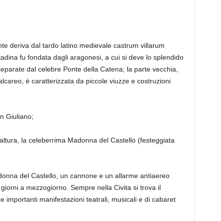
e deriva dal tardo latino medievale castrum villarum
tadina fu fondata dagli aragonesi, a cui si deve lo splendido
separate dal celebre Ponte della Catena; la parte vecchia,
lcareo, è caratterizzata da piccole viuzze e costruzioni
n Giuliano;
ltura, la celeberrima Madonna del Castello (festeggiata
adonna del Castello, un cannone e un allarme antiaereo
i giorni a mezzogiorno. Sempre nella Civita si trova il
e importanti manifestazioni teatrali, musicali e di cabaret