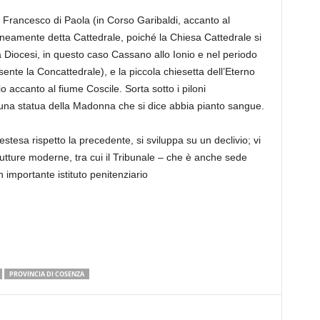
an Francesco di Paola (in Corso Garibaldi, accanto al
oneamente detta Cattedrale, poiché la Chiesa Cattedrale si
 Diocesi, in questo caso Cassano allo Ionio e nel periodo
nte la Concattedrale), e la piccola chiesetta dell’Eterno
o accanto al fiume Coscile. Sorta sotto i piloni
 una statua della Madonna che si dice abbia pianto sangue.
stesa rispetto la precedente, si sviluppa su un declivio; vi
trutture moderne, tra cui il Tribunale – che è anche sede
n importante istituto penitenziario
PROVINCIA DI COSENZA