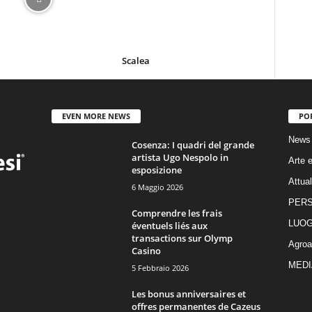
Scalea
EVEN MORE NEWS
PO
News
Cosenza: I quadri del grande
artista Ugo Nespolo in
Arte e
esposizione
Attual
6 Maggio 2026
PER
Comprendre les frais
LUOG
éventuels liés aux
transactions sur Olymp
Agroa
Casino
MEDI
5 Febbraio 2026
Les bonus anniversaires et
offres permanentes de Cazeus