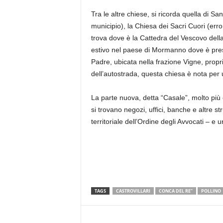
Tra le altre chiese, si ricorda quella di S
municipio), la Chiesa dei Sacri Cuori (err
trova dove è la Cattedra del Vescovo della
estivo nel paese di Mormanno dove è prese
Padre, ubicata nella frazione Vigne, propri
dell’autostrada, questa chiesa è nota per
La parte nuova, detta “Casale”, molto più e
si trovano negozi, uffici, banche e altre s
territoriale dell’Ordine degli Avvocati – e u
TAGS
CASTROVILLARI
CONCA DEL RE"
POLLINO