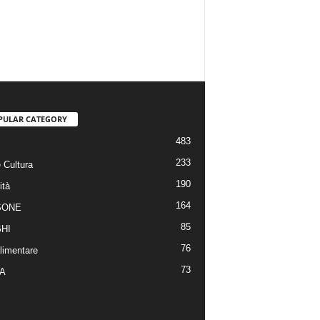
PULAR CATEGORY
483
233
 Cultura
190
ità
164
SONE
85
HI
76
limentare
73
A