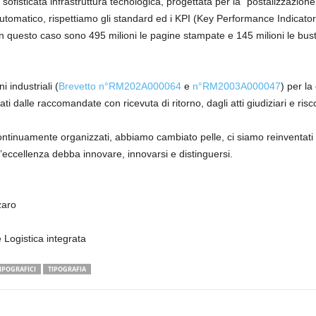
ofisticata infrastruttura tecnologica, progettata per la “postalizzazione
utomatico, rispettiamo gli standard ed i KPI (Key Performance Indicator
. In questo caso sono
495 milioni le pagine stampate e 145 milioni le bus
i industriali
(
Brevetto n°RM202A000064
e
n°RM2003A000047
)
per la 
ti dalle raccomandate con ricevuta di ritorno, dagli atti giudiziari e risco
ontinuamente organizzati, abbiamo cambiato pelle, ci siamo reinventati 
eccellenza debba innovare, innovarsi e distinguersi.
zaro
Logistica integrata
TIPOGRAFICI
TIPOGRAFIA