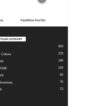
na
Pastificio Fiorillo
PULAR CATEGORY
483
233
 Cultura
190
ità
164
SONE
85
HI
76
limentare
73
A