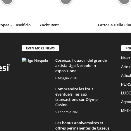
ropea – Caseificio
Yacht Rent
Fattoria Della Pia
EVEN MORE NEWS
PO
News
Cosenza: I quadri del grande
artista Ugo Nespolo in
Arte e
esposizione
Attual
6 Maggio 2026
PER
Comprendre les frais
LUOG
éventuels liés aux
transactions sur Olymp
Agroa
Casino
MEDI
5 Febbraio 2026
Les bonus anniversaires et
offres permanentes de Cazeus