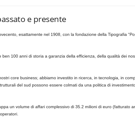
passato e presente
 Novecento, esattamente nel 1908, con la fondazione della Tipografia “Pop
re ben
100 anni di storia
a garanzia della efficienza, della qualità dei nostr
 nostri core business; abbiamo investito in ricerca, in tecnologia, in co
rutturali del sud possono essere colmati da una politica di investiment
uppa un volume di affari complessivo di 35.2 milioni di euro (fatturato
operatori.