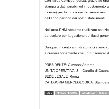
Con l’area Corrispondenza, grazie ad una s
stampa a dati variabili ed imbustamento a
Italiane) per l’erogazione dei servizi resi
dell’anno partono dai nostri stabilimenti.
Nell’area RHM abbiamo realizzato soluzion
particolare per la gestione dei flussi genera
Dunque, in cento anni di storia ci siamo c
a credere fortemente che un outsourcer d’
PRESIDENTE:
Giovanni Abramo
UNITA’ OPERATIVA:
Z.I. Caraffa di Catan
SEDE LEGALE:
Roma
CATEGORIA MERCEOLOGICA:
Stampa e 
TAGS
ABRAMO PRINTING
ECCELLENZA
SERVIZI 