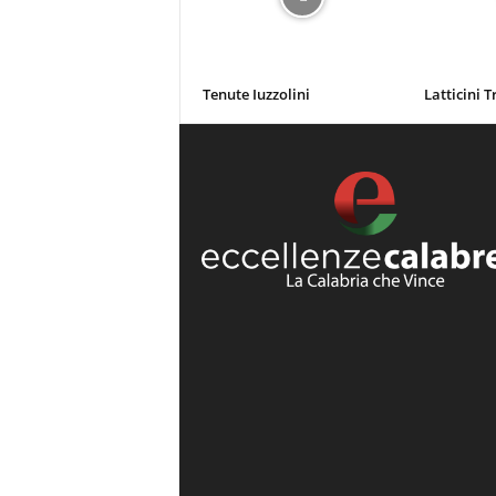
Tenute Iuzzolini
Latticini T