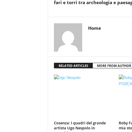
fari e torri tra archeologia e paesa
Home
RELATED ARTICLES
MORE FROM AUTHOR
Cosenza: I quadri del grande
Roby Fa
artista Ugo Nespolo in
mia sto