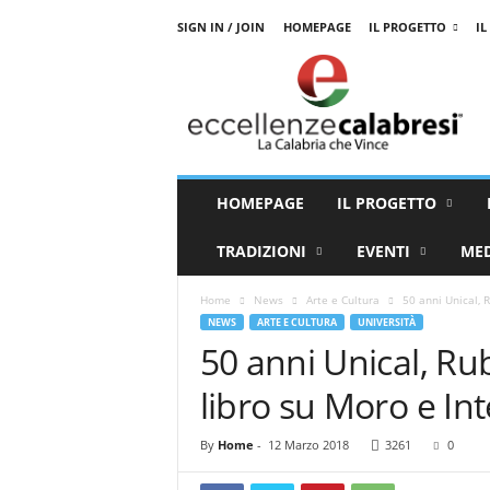
SIGN IN / JOIN
HOMEPAGE
IL PROGETTO
IL
E
c
c
e
l
l
e
HOMEPAGE
IL PROGETTO
n
z
TRADIZIONI
EVENTI
ME
e
C
Home
News
Arte e Cultura
50 anni Unical, R
a
NEWS
ARTE E CULTURA
UNIVERSITÀ
l
50 anni Unical, Ru
a
b
libro su Moro e Inte
r
e
s
By
Home
-
12 Marzo 2018
3261
0
i