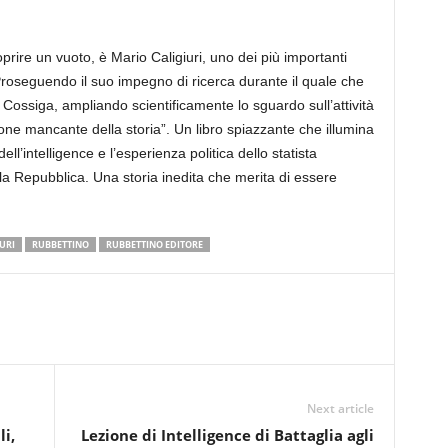
ire un vuoto, è Mario Caligiuri, uno dei più importanti
 Proseguendo il suo impegno di ricerca durante il quale che
 Cossiga, ampliando scientificamente lo sguardo sull’attività
one mancante della storia”. Un libro spiazzante che illumina
ell’intelligence e l’esperienza politica dello statista
a Repubblica. Una storia inedita che merita di essere
URI
RUBBETTINO
RUBBETTINO EDITORE
Next article
i,
Lezione di Intelligence di Battaglia agli