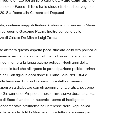
onvegno è nato poi un libro curato da
Mario Caligiuri
, uno
del nostro Paese. Il libro ha lo stesso titolo del convegno e
o 2018 a Roma alla Camera dei Deputati.
heda, contiene saggi di Andrea Ambrogetti, Francesco Maria
ogregori e Giacomo Pacini. Inoltre contiene delle
ianze di Ciriaco De Mita e Luigi Zanda.
he affronta questo aspetto poco studiato della vita politica di
mente segnato la storia del nostro Paese. La sua figura
ando in ombra la lunga azione politica. Negli anni della
 nelle fasi che allargano la partecipazione politica, prima
te del Consiglio in occasione il “Piano Solo” del 1964 e
 della tensione. Profondo conoscitore dello strumento
rmazioni e sa dialogare con gli uomini che la praticano, come
o Giovannone. Proprio a quest’ultimo scrive durante la sua
 di Stato è anche un autentico uomo di intelligence,
 fondamentale strumento nell’interesse della Repubblica.
ence, la vicenda di Aldo Moro è ancora tutta da scrivere per