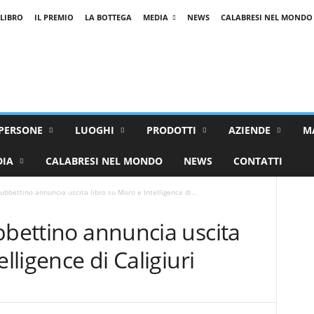
 LIBRO
IL PREMIO
LA BOTTEGA
MEDIA
NEWS
CALABRESI NEL MONDO
PERSONE
LUOGHI
PRODOTTI
AZIENDE
M
DIA
CALABRESI NEL MONDO
NEWS
CONTATTI
ubbettino annuncia uscita libro su Moro e Intelligence di...
bbettino annuncia uscita
lligence di Caligiuri