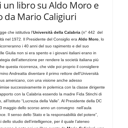
i un libro su Aldo Moro e
to da Mario Caligiuri
ge che istitutiva l’
Università della Calabria
(n° 442 del
ità nel 1972. Il Presidente del Consiglio era
Aldo Moro
, lo
ricorreranno i 40 anni del suo rapimento e del suo
lle Giulia non si era spento e i giovani italiani erano in
ategia dell’attenzione per rendere la società italiana più
che questa ricorrenza, che vide poi proprio il consigliere
no Andreatta diventare il primo rettore dell’Università
pus americano, con una visione anche adesso
imise successivamente in polemica con la classe dirigente
pporto con la Calabria essendo la madre Fida Stinchi di
ll’Istituto “Lucrezia della Valle”. Al Presidente della DC
l 13 maggio dello scorso anno un convegno nell’aula
ence. Il senso dello Stato e la responsabilità del potere”,
 dello studio dell’intelligence, per il quale l’ateneo