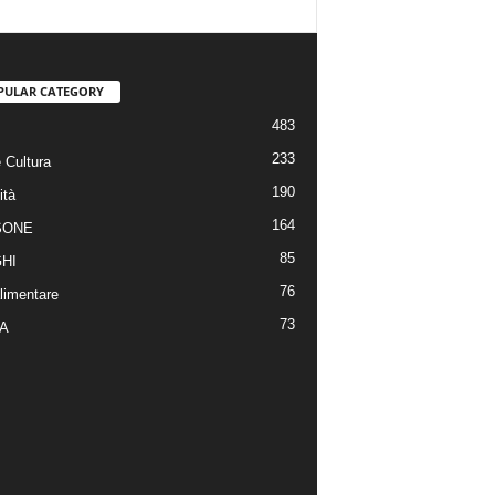
PULAR CATEGORY
483
233
 Cultura
190
ità
164
SONE
85
HI
76
limentare
73
A