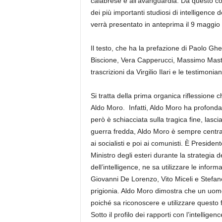
calabrese è all’avanguardia. Da questo c
dei più importanti studiosi di intelligence 
verrà presentato in anteprima il 9 maggi
Il testo, che ha la prefazione di Paolo G
Biscione, Vera Capperucci, Massimo Mastr
trascrizioni da Virgilio Ilari e le testimon
Si tratta della prima organica riflessione c
Aldo Moro. Infatti, Aldo Moro ha profonda
però è schiacciata sulla tragica fine, lasci
guerra fredda, Aldo Moro è sempre centrale
ai socialisti e poi ai comunisti. È Presiden
Ministro degli esteri durante la strategia
dell’intelligence, ne sa utilizzare le info
Giovanni De Lorenzo, Vito Miceli e Stefan
prigionia. Aldo Moro dimostra che un uomo
poiché sa riconoscere e utilizzare questo
Sotto il profilo dei rapporti con l’intellig