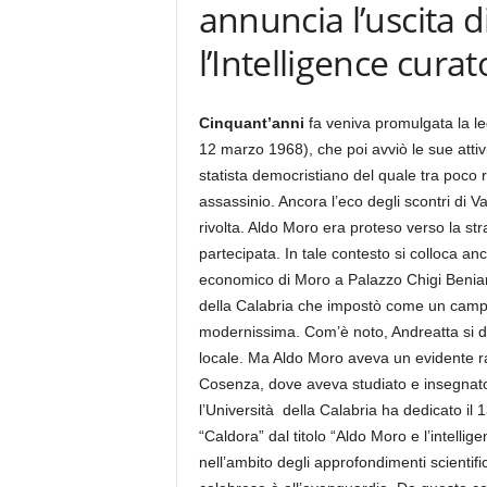
annuncia l’uscita d
l’Intelligence cura
Cinquant’anni
fa veniva promulgata la leg
12 marzo 1968), che poi avviò le sue attiv
statista democristiano del quale tra poco 
assassinio. Ancora l’eco degli scontri di Va
rivolta. Aldo Moro era proteso verso la str
partecipata. In tale contesto si colloca an
economico di Moro a Palazzo Chigi Beniami
della Calabria che impostò come un cam
modernissima. Com’è noto, Andreatta si d
locale. Ma Aldo Moro aveva un evidente ra
Cosenza, dove aveva studiato e insegnato, a
l’Università della Calabria ha dedicato i
“Caldora” dal titolo “Aldo Moro e l’intellig
nell’ambito degli approfondimenti scientifici