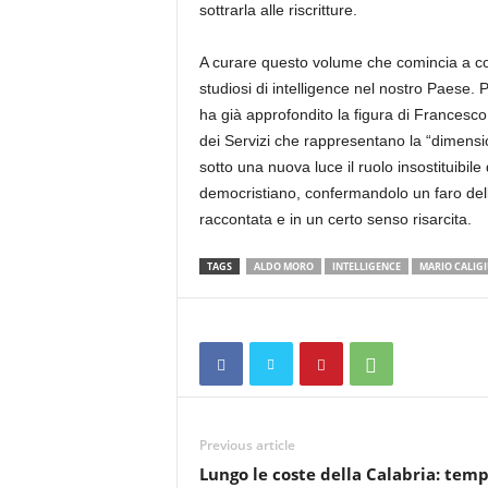
sottrarla alle riscritture.
A curare questo volume che comincia a copr
studiosi di intelligence nel nostro Paese.
ha già approfondito la figura di Francesco
dei Servizi che rappresentano la “dimensi
sotto una nuova luce il ruolo insostituibile d
democristiano, confermandolo un faro dell
raccontata e in un certo senso risarcita.
TAGS
ALDO MORO
INTELLIGENCE
MARIO CALIGI
Previous article
Lungo le coste della Calabria: templ