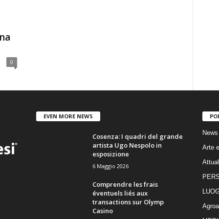
gna
0
EVEN MORE NEWS
PO
News
Cosenza: I quadri del grande
artista Ugo Nespolo in
Arte e
esposizione
Attual
6 Maggio 2026
PER
Comprendre les frais
LUOG
éventuels liés aux
transactions sur Olymp
Agroa
Casino