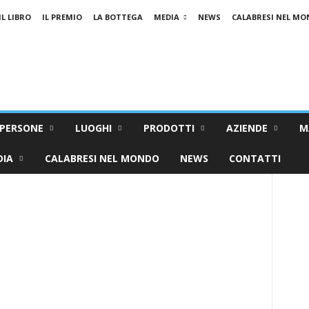
IL LIBRO
IL PREMIO
LA BOTTEGA
MEDIA
NEWS
CALABRESI NEL M
PERSONE
LUOGHI
PRODOTTI
AZIENDE
M
DIA
CALABRESI NEL MONDO
NEWS
CONTATTI