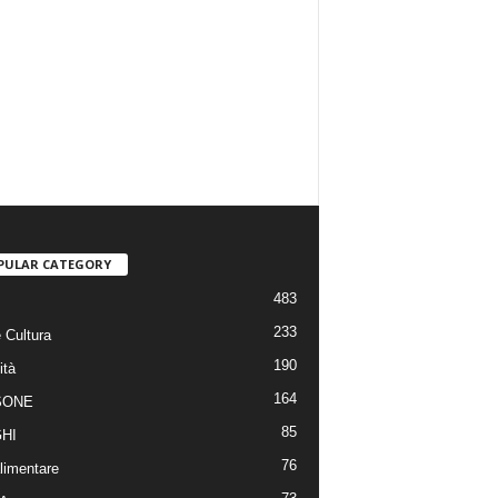
PULAR CATEGORY
483
233
 Cultura
190
ità
164
SONE
85
HI
76
limentare