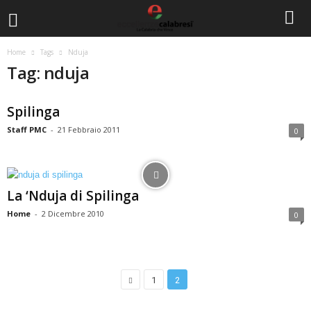
Home
Tags
Nduja
Tag: nduja
Spilinga
Staff PMC
-
21 Febbraio 2011
0
La ‘Nduja di Spilinga
Home
-
2 Dicembre 2010
0
1
2