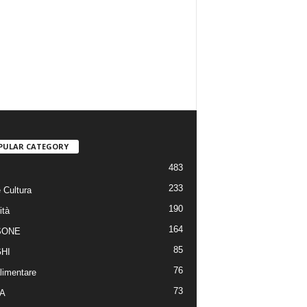
PULAR CATEGORY
483
233
 Cultura
190
ità
164
SONE
85
HI
76
limentare
73
A