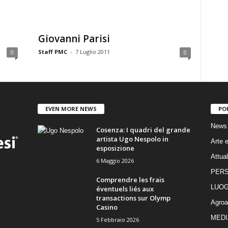
Giovanni Parisi
Staff PMC
-
7 Luglio 2011
0
0
EVEN MORE NEWS
PO
News
Cosenza: I quadri del grande
artista Ugo Nespolo in
Arte e
esposizione
Attual
6 Maggio 2026
PER
Comprendre les frais
LUOG
éventuels liés aux
transactions sur Olymp
Agroa
Casino
MEDI
5 Febbraio 2026