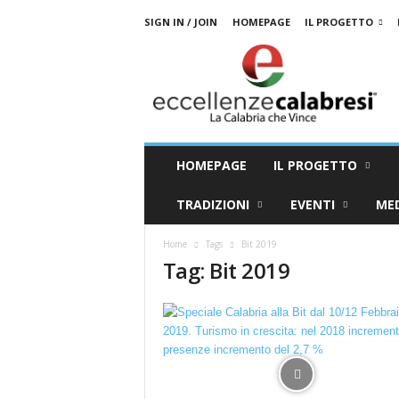
SIGN IN / JOIN
HOMEPAGE
IL PROGETTO
E
c
c
e
l
l
e
HOMEPAGE
IL PROGETTO
n
z
TRADIZIONI
EVENTI
ME
e
C
Home
Tags
Bit 2019
a
Tag: Bit 2019
l
a
b
r
e
s
i