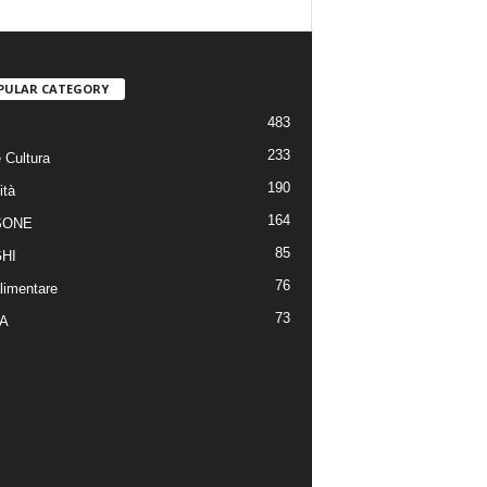
PULAR CATEGORY
483
233
 Cultura
190
ità
164
SONE
85
HI
76
limentare
73
A