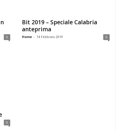
Un
Bit 2019 – Speciale Calabria
anteprima
Home
-
14 Febbraio 2019
0
0
e
0