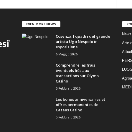
EVEN MORE NEWS
PO
News
Cosenza: I quadri del grande
artista Ugo Nespolo in
Arte e
esposizione
Attual
6 Maggio 2026
PER
Comprendre les frais
LUOG
éventuels liés aux
transactions sur Olymp
Agroa
Casino
MEDI
5 Febbraio 2026
Les bonus anniversaires et
offres permanentes de
Cazeus Casino
5 Febbraio 2026