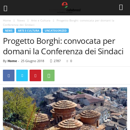
Home
News
Arte e Cultura
Progetto Borghi: convocata per domani la
Conferenza dei Sindaci
NEWS
ARTE E CULTURA
UNCATEGORIZED
Progetto Borghi: convocata per
domani la Conferenza dei Sindaci
By
Home
-
25 Giugno 2018
2787
0