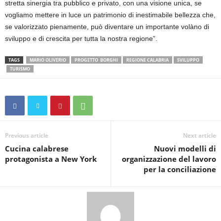
stretta sinergia tra pubblico e privato, con una visione unica, se
vogliamo mettere in luce un patrimonio di inestimabile bellezza che,
se valorizzato pienamente, può diventare un importante volàno di
sviluppo e di crescita per tutta la nostra regione”.
TAGS
MARIO OLIVERIO
PROGETTO BORGHI
REGIONE CALABRIA
SVILUPPO
TURISMO
Previous article
Next article
Cucina calabrese
Nuovi modelli di
protagonista a New York
organizzazione del lavoro
per la conciliazione