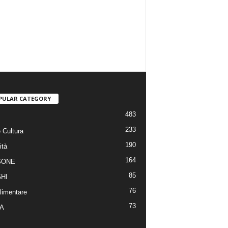
PULAR CATEGORY
483
233
 Cultura
190
ità
164
SONE
85
HI
76
limentare
73
A