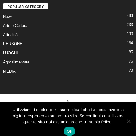
POPULAR CATEGORY
483
News
233
Arte e Cultura
190
Attualità
164
PERSONE
85
LUOGHI
76
Agroalimentare
73
MEDIA
©
Utilizziamo i cookie per essere sicuri che tu possa avere la
© 2026 Tutti i diritti riservati | Realizzato da Piero Muscari Storytailor - La tua
migliore esperienza sul nostro sito. Se continui ad utilizzare
comunicazione sarà tutta un’altra storia! Per contattarmi, visita il mio sito web
questo sito noi assumiamo che tu ne sia felice.
www.pieromuscari.it
| Questo sito è di proprietà di: Duepuntozero srls P. Iva
Ok
03377590793 |
Privacy Policy