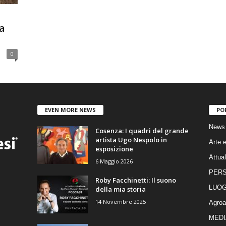
a
0
EVEN MORE NEWS
PO
News
Cosenza: I quadri del grande
artista Ugo Nespolo in
Arte e
esposizione
Attual
6 Maggio 2026
PER
Roby Facchinetti: Il suono
LUOG
della mia storia
14 Novembre 2025
Agroa
MEDI