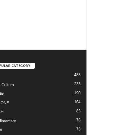
PULAR CATEGORY
483
233
 Cultura
190
ità
164
SONE
85
HI
76
limentare
73
A