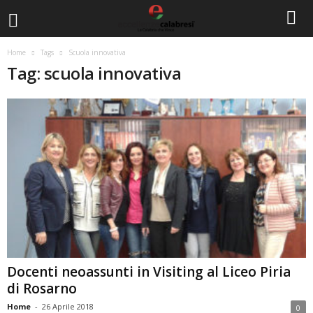
Home
Tags
Scuola innovativa
Tag: scuola innovativa
Docenti neoassunti in Visiting al Liceo Piria
di Rosarno
Home
-
26 Aprile 2018
0