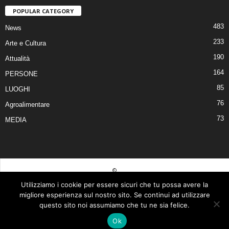
POPULAR CATEGORY
483
News
233
Arte e Cultura
190
Attualità
164
PERSONE
85
LUOGHI
76
Agroalimentare
73
MEDIA
©
Utilizziamo i cookie per essere sicuri che tu possa avere la
© 2026 Tutti i diritti riservati | Realizzato da Piero Muscari Storytailor - La tua
migliore esperienza sul nostro sito. Se continui ad utilizzare
comunicazione sarà tutta un’altra storia! Per contattarmi, visita il mio sito web
questo sito noi assumiamo che tu ne sia felice.
www.pieromuscari.it
| Questo sito è di proprietà di: Duepuntozero srls P. Iva
Ok
03377590793 |
Privacy Policy