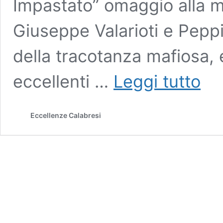
Impastato” omaggio alla m
Giuseppe Valarioti e Peppi
della tracotanza mafiosa, 
Premio
eccellenti …
Leggi tutto
Valariot
Impast
il
Eccellenze Calabresi
medle
dell’ed
2019